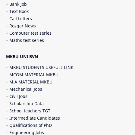
Bank Job
Scholarship (શિષ્યવૃત્તિ)
SSC JOB
Text Book
Call Letters
Student government service (સરકારી સેવાઓ)
Rozgar News
Computer test series
Maths test series
MKBU UNI BVN
MKBU STUDENTS USEFULL LINK
MCOM MATERIAL MKBU
M.A MATERIAL MKBU
Mechanical Jobs
Civil Jobs
Scholarship Data
School teachers TGT
Intermediate Candidates
Qualifications of PhD
Engineering Jobs