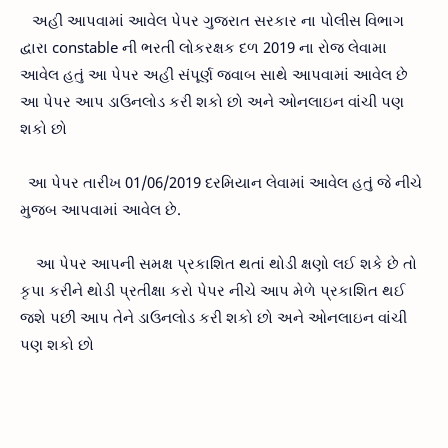
અહી આપવામાં આવેલ પેપર ગુજરાત સરકાર ના પોલીસ વિભાગ
દ્વારા constable ની ભરતી લોકરક્ષક દળ 2019 ના રોજ લેવામા
આવેલ હતું આ પેપર અહી સંપૂર્ણ જવાબ સાથે આપવામાં આવેલ છે
આ પેપર આપ ડાઉનલોડ કરી શકો છો અને ઓનલાઇન વાંચી પણ
શકો છો
આ પેપર તારીખ 01/06/2019 દરમિયાન લેવામાં આવેલ હતું જે નીચે
મુજબ આપવામાં આવેલ છે.
આ પેપર આપની સમક્ષ પ્રકાશિત થતાં થોડી ક્ષણો લઈ શકે છે તો
કૃપા કરીને થોડી પ્રતીક્ષા કરો પેપર નીચે આપ મેળે પ્રકાશિત થઈ
જશે પછી આપ તેને ડાઉનલોડ કરી શકો છો અને ઓનલાઇન વાંચી
પણ શકો છો