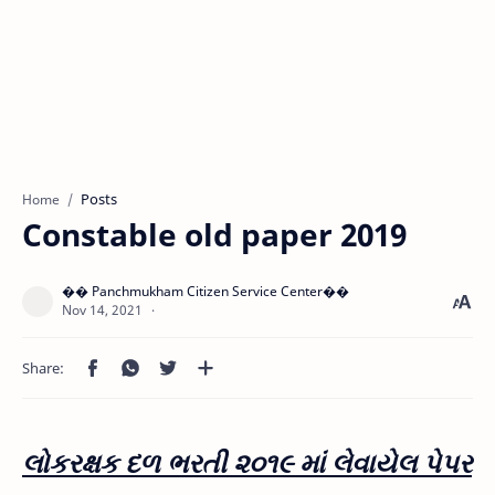
Posts
Home
Constable old paper 2019
લોકરક્ષક દળ ભરતી ૨૦૧૯ માં લેવાયેલ પેપર