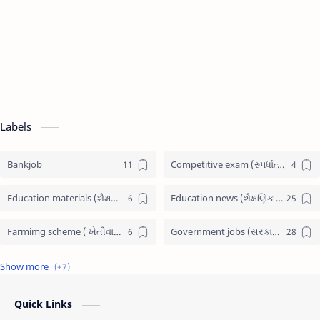
Labels
Bankjob
Competitive exam (સ્પર્ધાત્મક પરીક્ષા)
Education materials (શૈક્ષણિક પુસ્તકો)
Education news (શૈક્ષણિક સમાચાર)
Farmimg scheme ( ખેતીવાડી યોજના )
Government jobs (સરકારી નોકરી)
Government scheme (સરકારી યોજના)
Jobs admit card (પ્રવેશ પત્રીકા)
Latest News (તાજા સમાચાર)
Railway Job
Quick Links