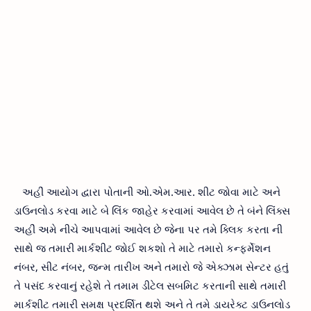
અહીં આયોગ દ્વારા પોતાની ઓ.એમ.આર. શીટ જોવા માટે અને
ડાઉનલોડ કરવા માટે બે લિંક જાહેર કરવામાં આવેલ છે તે બંને લિંક્સ
અહીં અમે નીચે આપવામાં આવેલ છે જેના પર તમે ક્લિક કરતા ની
સાથે જ તમારી માર્કશીટ જોઈ શકશો તે માટે તમારો કન્ફર્મેશન
નંબર, સીટ નંબર, જન્મ તારીખ અને તમારો જે એક્ઝામ સેન્ટર હતું
તે પસંદ કરવાનું રહેશે તે તમામ ડીટેલ સબમિટ કરતાની સાથે તમારી
માર્કશીટ તમારી સમક્ષ પ્રદર્શિત થશે અને તે તમે ડાયરેક્ટ ડાઉનલોડ