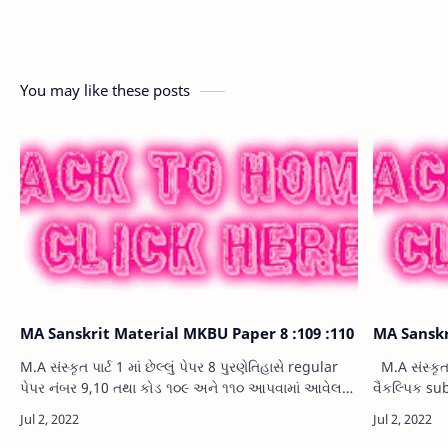
You may like these posts
MA Sanskrit Material MKBU Paper 8 :109 :110
MA Sanskr
M.A સંસ્કૃત પાર્ટ 1 માં છેલ્લું પેપર 8 પુરણેતિહાસે regular
M.A સંસ્કૃત 
પેપર નંબર 9,10 તથા કોડ ૧૦૯ અને ૧૧૦ આપવામાં આવેલ
વૈકલ્પિક su
છે.જેના મતિરિયલ ની મુખ્ય ત્રણ PDF ફાઈલ અહી અપલોડ
નંબર 6 તરીકે
કરવામાં આવેલ છે જેમાં ની…
આપવામાં આવ