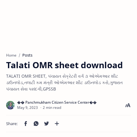
Posts
Home
Talati OMR sheet download
TALATI OMR SHEET, પંચાયત સેક્રેટરી વર્ગ ૩ ઓએમઆર શીટ
ડાઉનલોડ,તલાટી કમ મંત્રી ઓએમઆર શીટ ડાઉનલોડ કરો,ગુજરાત
પંચાયત સેવા પસંદગી,GPSSB
2 min read