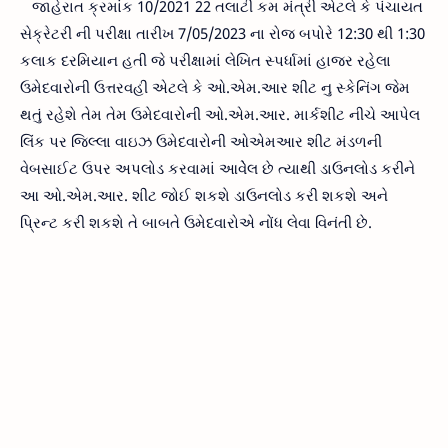
જાહેરાત ક્રમાંક 10/2021 22 તલાટી કમ મંત્રી એટલે કે પંચાયત
સેક્રેટરી ની પરીક્ષા તારીખ 7/05/2023 ના રોજ બપોરે 12:30 થી 1:30
કલાક દરમિયાન હતી જે પરીક્ષામાં લેખિત સ્પર્ધામાં હાજર રહેલા
ઉમેદવારોની ઉત્તરવહી એટલે કે ઓ.એમ.આર શીટ નુ સ્કેનિંગ જેમ
થતું રહેશે તેમ તેમ ઉમેદવારોની ઓ.એમ.આર. માર્કશીટ નીચે આપેલ
લિંક પર જિલ્લા વાઇઝ ઉમેદવારોની ઓએમઆર શીટ મંડળની
વેબસાઈટ ઉપર અપલોડ કરવામાં આવેેલ છે ત્યાથી ડાઉનલોડ કરીને
આ ઓ.એમ.આર. શીટ જોઈ શકશે ડાઉનલોડ કરી શકશે અને
પ્રિન્ટ કરી શકશે તે બાબતે ઉમેદવારોએ નોંધ લેવા વિનંતી છે.