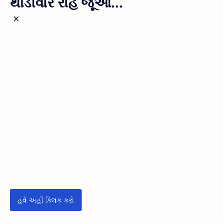
થોડીવાર રાહ જૂઓ...
હવે અહીં ક્લિક કરો