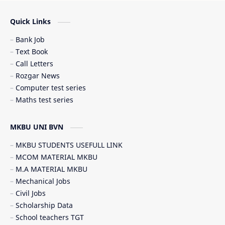
Scholarship (શિષ્યવૃત્તિ)
SSC JOB
Quick Links
Student government service (સરકારી સેવાઓ)
Bank Job
Text Book
Call Letters
Rozgar News
Computer test series
Maths test series
MKBU UNI BVN
MKBU STUDENTS USEFULL LINK
MCOM MATERIAL MKBU
M.A MATERIAL MKBU
Mechanical Jobs
Civil Jobs
Scholarship Data
School teachers TGT