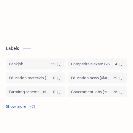
Labels
Bankjob
Competitive exam (સ્પર્ધાત્મક પરીક્ષા)
Education materials (શૈક્ષણિક પુસ્તકો)
Education news (શૈક્ષણિક સમાચાર)
Farmimg scheme ( ખેતીવાડી યોજના )
Government jobs (સરકારી નોકરી)
Government scheme (સરકારી યોજના)
Jobs admit card (પ્રવેશ પત્રીકા)
Latest News (તાજા સમાચાર)
Railway Job