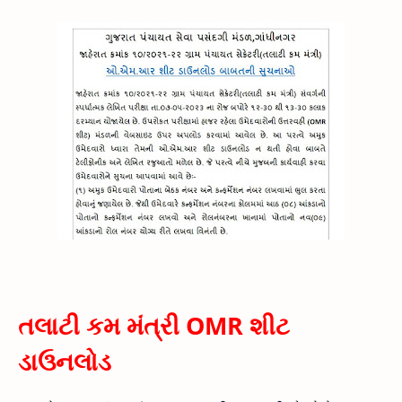
તલાટી કમ મંત્રી OMR શીટ
ડાઉનલોડ