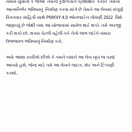
તમામ યુવાનો કે જેઓ તેમની કુશળતાને પ્રશિક્ષિત કરીને તેમના
આત્મનિર્ભર ભવિષ્યનું નિર્માણ કરવા માંગે છે તેમને આ લેખમાં સંપૂર્ણ
વિગતવાર માહિતી સાથે PMKVY 4.0 ઓનલાઈન નોંધણી 2022 વિશે
જણાવ્યું છે જેથી બધા આ યોજનામાં સામેલ થઈ શકો. તમે અરજી
કરી શકો છો. શક્ય તેટલી વહેલી તકે તેનો લાભ લઈને તમારા
ઉજ્જવળ ભવિષ્યનું નિર્માણ કરો.
અમે આશા રાખીએ છીએ કે તમને બધાને આ લેખ ખૂબ જ પસંદ
આવ્યો હશે, જેના માટે તમે આ લેખને લાઇક, શેર અને ટિપ્પણી
કરશો.