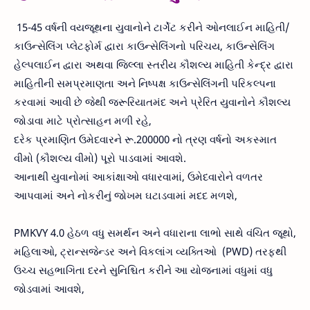
15-45 વર્ષની વયજૂથના યુવાનોને ટાર્ગેટ કરીને ઓનલાઈન માહિતી/
કાઉન્સેલિંગ પ્લેટફોર્મ દ્વારા કાઉન્સેલિંગનો પરિચય, કાઉન્સેલિંગ
હેલ્પલાઈન દ્વારા અથવા જિલ્લા સ્તરીય કૌશલ્ય માહિતી કેન્દ્ર દ્વારા
માહિતીની સમપ્રમાણતા અને નિષ્પક્ષ કાઉન્સેલિંગની પરિકલ્પના
કરવામાં આવી છે જેથી જરૂરિયાતમંદ અને પ્રેરિત યુવાનોને કૌશલ્ય
જોડાવા માટે પ્રોત્સાહન મળી રહે,
દરેક પ્રમાણિત ઉમેદવારને રૂ.200000 નો ત્રણ વર્ષનો અકસ્માત
વીમો (કૌશલ્ય વીમો) પૂરો પાડવામાં આવશે.
આનાથી યુવાનોમાં આકાંક્ષાઓ વધારવામાં, ઉમેદવારોને વળતર
આપવામાં અને નોકરીનું જોખમ ઘટાડવામાં મદદ મળશે,
PMKVY 4.0 હેઠળ વધુ સમર્થન અને વધારાના લાભો સાથે વંચિત જૂથો,
મહિલાઓ, ટ્રાન્સજેન્ડર અને વિકલાંગ વ્યક્તિઓ (PWD) તરફથી
ઉચ્ચ સહભાગિતા દરને સુનિશ્ચિત કરીને આ યોજનામાં વધુમાં વધુ
જોડવામાં આવશે,