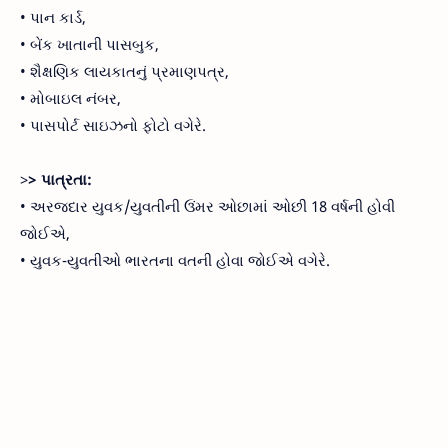
• પાન કાર્ડ,
• બેંક ખાતાની પાસબુક,
• શૈક્ષણિક લાયકાતનું પ્રમાણપત્ર,
• મોબાઇલ નંબર,
• પાસપોર્ટ સાઇઝનો ફોટો વગેરે.
>
> પાત્રતા:
• અરજદાર યુવક/યુવતીની ઉંમર ઓછામાં ઓછી 18 વર્ષની હોવી
જોઈએ,
• યુવક-યુવતીઓ ભારતના વતની હોવા જોઈએ વગેરે.