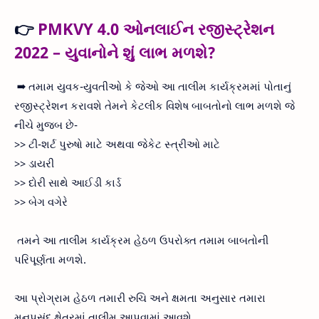
👉
PMKVY 4.0 ઓનલાઈન રજીસ્ટ્રેશન
2022 – યુવાનોને શું લાભ મળશે?
➡ તમામ યુવક-યુવતીઓ કે જેઓ આ તાલીમ કાર્યક્રમમાં પોતાનું
રજીસ્ટ્રેશન કરાવશે તેમને કેટલીક વિશેષ બાબતોનો લાભ મળશે જે
નીચે મુજબ છે-
>> ટી-શર્ટ પુરુષો માટે અથવા જેકેટ સ્ત્રીઓ માટે
>> ડાયરી
>> દોરી સાથે આઈડી કાર્ડ
>> બેગ વગેરે
તમને આ તાલીમ કાર્યક્રમ હેઠળ ઉપરોક્ત તમામ બાબતોની
પરિપૂર્ણતા મળશે.
આ પ્રોગ્રામ હેઠળ તમારી રુચિ અને ક્ષમતા અનુસાર તમારા
મનપસંદ ક્ષેત્રમાં તાલીમ આપવામાં આવશે.