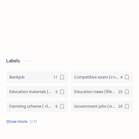
Labels
Bankjob
Competitive exam (સ્પર્ધાત્મક પરીક્ષા)
Education materials (શૈક્ષણિક પુસ્તકો)
Education news (શૈક્ષણિક સમાચાર)
Farmimg scheme ( ખેતીવાડી યોજના )
Government jobs (સરકારી નોકરી)
Government scheme (સરકારી યોજના)
Jobs admit card (પ્રવેશ પત્રીકા)
Latest News (તાજા સમાચાર)
Railway Job