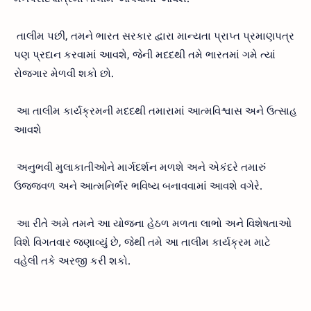
તાલીમ પછી, તમને ભારત સરકાર દ્વારા માન્યતા પ્રાપ્ત પ્રમાણપત્ર
પણ પ્રદાન કરવામાં આવશે, જેની મદદથી તમે ભારતમાં ગમે ત્યાં
રોજગાર મેળવી શકો છો.
આ તાલીમ કાર્યક્રમની મદદથી તમારામાં આત્મવિશ્વાસ અને ઉત્સાહ
આવશે
અનુભવી મુલાકાતીઓને માર્ગદર્શન મળશે અને એકંદરે તમારું
ઉજ્જવળ અને આત્મનિર્ભર ભવિષ્ય બનાવવામાં આવશે વગેરે.
આ રીતે અમે તમને આ યોજના હેઠળ મળતા લાભો અને વિશેષતાઓ
વિશે વિગતવાર જણાવ્યું છે, જેથી તમે આ તાલીમ કાર્યક્રમ માટે
વહેલી તકે અરજી કરી શકો.