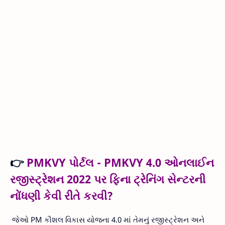
👉
PMKVY પોર્ટલ - PMKVY 4.0 ઓનલાઈન
રજીસ્ટ્રેશન 2022 પર ફિના ટ્રેનિંગ સેન્ટરની
નોંધણી કેવી રીતે કરવી?
જેઓ PM કૌશલ વિકાસ યોજના 4.0 માં તેમનું રજીસ્ટ્રેશન અને