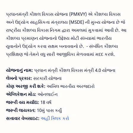
પ્રધાનમંત્રી કૌશલ વિકાસ યોજના (PMKVY) એ કૌશલ્ય વિકાસ
અને ઉદ્યોગ સાહસિકતા મંત્રાલય (MSDE) ની મુખ્ય યોજના છે જે
રાષ્ટ્રીય કૌશલ્ય વિકાસ નિગમ દ્વારા અમલમાં મુકવામાં આવી છે. આ
કૌશલ્ય પ્રમાણન યોજનાનો ઉદ્દેશ્ય મોટી સંખ્યામાં ભારતીય
યુવાનોને ઉદ્યોગ કરવા સક્ષમ બનાવવાનો છે. - સંબંધિત કૌશલ્ય
પ્રશિક્ષણ જે તેમને વધુ સારી આજીવિકા મેળવવામાં મદદ કરશે.
યોજનાનું નામ:
પ્રધાન મંત્રી કૌશલ વિકાસ મંત્રી 4.0 યોજના
લેખનો પ્રકાર:
સરકારી યોજના
કોણ અરજી કરી શકે:
અખિલ ભારતીય અરજદારો
એપ્લિકેશન મોડ:
ઓનલાઈન
જરૂરી વય મર્યાદા:
18 વર્ષ
જરૂરી લાયકાત:
10મું પાસ કર્યું
સત્તાવાર વેબસાઇટ:
અહીં ક્લિક કરો