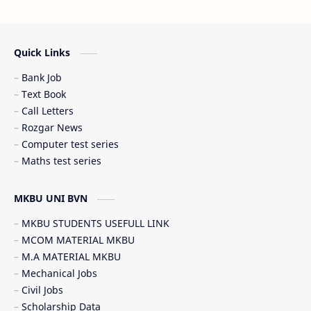
Scholarship (શિષ્યવૃત્તિ)
SSC JOB
Quick Links
Student government service (સરકારી સેવાઓ)
Bank Job
Text Book
Call Letters
Rozgar News
Computer test series
Maths test series
MKBU UNI BVN
MKBU STUDENTS USEFULL LINK
MCOM MATERIAL MKBU
M.A MATERIAL MKBU
Mechanical Jobs
Civil Jobs
Scholarship Data