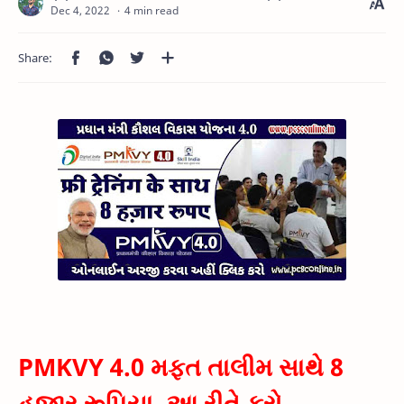
4 min read
PMKVY 4.0 મફત તાલીમ સાથે 8
હજાર રૂપિયા, આ રીતે કરો