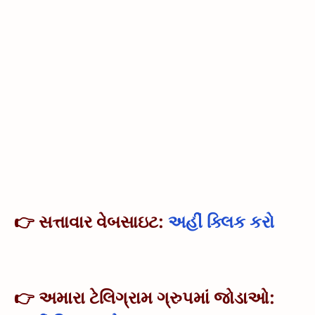
👉 સત્તાવાર વેબસાઇટ:
અહીં ક્લિક કરો
👉 અમારા ટેલિગ્રામ ગ્રુપમાં જોડાઓ: