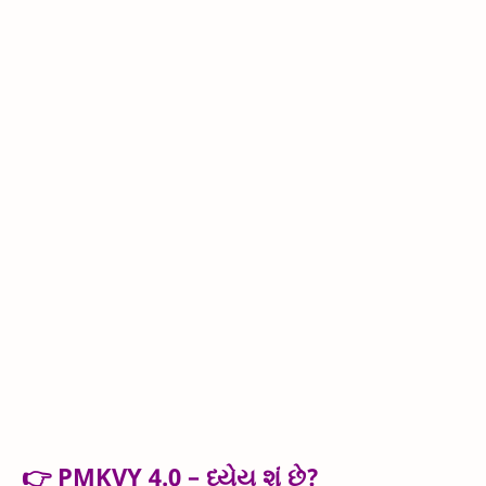
👉 PMKVY 4.0 – ધ્યેય શું છે?