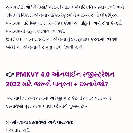
યુનિવર્સિટીઓ/કોલેજો/ આઈટીઆઈ / પોલીટેકનિક /શાળાઓ અને
કૌશલ્ય વિકાસ યોજનાઓ/કાર્યક્રમોને ગ્રામ્ય સ્તરે લોકપ્રિય
બનાવવા માટે જિલ્લા સ્તરે નોડલ કૌશલ્ય માહિતી અને સેવા કેન્દ્રો
બનાવવાની પહેલ કરવામાં આવશે.
ઉપરોક્ત તમામ ધ્યેયો આ યોજના હેઠળ હાંસલ કરવામાં આવશે
જેથી આ યોજનાનો સંપૂર્ણ લાભ મેળવી શકો.
👉
PMKVY 4.0 ઓનલાઈન રજીસ્ટ્રેશન
2022 માટે જરૂરી પાત્રતા + દસ્તાવેજો?
આ તાલીમ કાર્યક્રમમાં અરજી માટે કેટલીક લાયકાત અને
દસ્તાવેજો પૂરા કરવા પડશે, જે નીચે મુજબ છે -
>>
માંગવાના દસ્તાવેજો અને લાયકાત:
• આધાર કાર્ડ,