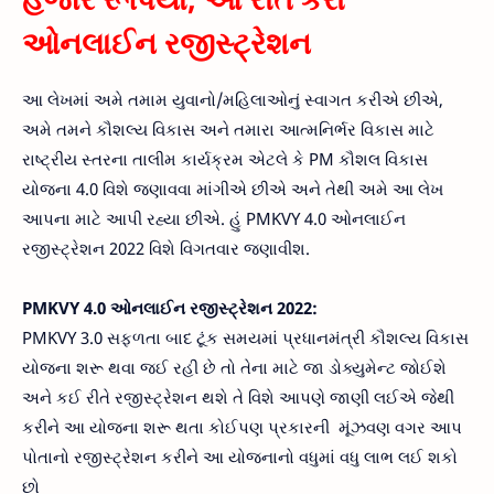
ઓનલાઈન રજીસ્ટ્રેશન
આ લેખમાં અમે તમામ યુવાનો/મહિલાઓનું સ્વાગત કરીએ છીએ,
અમે તમને કૌશલ્ય વિકાસ અને તમારા આત્મનિર્ભર વિકાસ માટે
રાષ્ટ્રીય સ્તરના તાલીમ કાર્યક્રમ એટલે કે PM કૌશલ વિકાસ
યોજના 4.0 વિશે જણાવવા માંગીએ છીએ અને તેથી અમે આ લેખ
આપના માટે આપી રહ્યા છીએ. હું PMKVY 4.0 ઓનલાઈન
રજીસ્ટ્રેશન 2022 વિશે વિગતવાર જણાવીશ.
PMKVY 4.0 ઓનલાઈન રજીસ્ટ્રેશન 2022:
PMKVY 3.0 સફળતા બાદ ટૂંક સમયમાં પ્રધાનમંત્રી કૌશલ્ય વિકાસ
યોજના શરૂ થવા જઈ રહી છે તો તેના માટે જા ડોક્યુમેન્ટ જોઈશે
અને કઈ રીતે રજીસ્ટ્રેશન થશે તે વિશે આપણે જાણી લઈએ જેથી
કરીને આ યોજના શરૂ થતા કોઈપણ પ્રકારની મૂંઝવણ વગર આપ
પોતાનો રજીસ્ટ્રેશન કરીને આ યોજનાનો વધુમાં વધુ લાભ લઈ શકો
છો