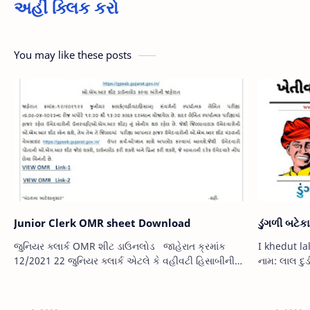
અહીં ક્લિક કરો
You may like these posts
Junior Clerk OMR sheet Download
ડુંગળી બટે
જુનિયર ક્લાર્ક OMR શીટ ડાઉનલોડ જાહેરાત ક્રમાંક
I khedut la
12/2021 22 જુનિયર ક્લાર્ક એટલે કે વહીવટી હિસાબીની
નામ: લાલ દ
લેખિત પરીક્ષા તારીખ 9/04/2023 ના રોજ બપોરે 12:30 થી
પોર્ટલ પર>
1:30 કલાક દરમિયાન હ…
૦૬/૦૪/૨૦