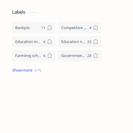
Labels
Bankjob
Competitive exam (સ્પર્ધાત્મક પરીક્ષા)
Education materials (શૈક્ષણિક પુસ્તકો)
Education news (શૈક્ષણિક સમાચાર)
Farmimg scheme ( ખેતીવાડી યોજના )
Government jobs (સરકારી નોકરી)
Government scheme (સરકારી યોજના)
Jobs admit card (પ્રવેશ પત્રીકા)
Latest News (તાજા સમાચાર)
Railway Job
Scholarship (શિષ્યવૃત્તિ)
SSC JOB
Student government service (સરકારી સેવાઓ)