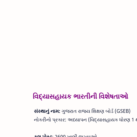
વિદ્યાસહાયક ભારતીની વિશેષતાઓ
સંસ્થાનું નામ:
ગુજરાત રાજ્ય શિક્ષણ બોર્ડ (GSEB)
નોકરીનો પ્રકાર: અધ્યાપન (વિદ્યાસહાયક ધોરણ 1 થ
કુલ પોસ્ટ
: 2600 ખાલી જગ્યાઓ