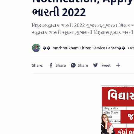
ભારતી 2022
વિદ્યાસહાયક ભારતી 2022 ગુજરાત,ગુજરાત શિક્ષક ભ
સહાયક ભારતી સૂચના,ગુજરાતી વિદ્યાસહાયક ભરતી