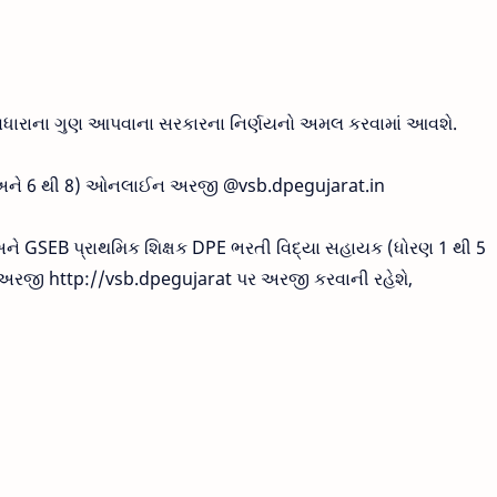
% વધારાના ગુણ આપવાના સરકારના નિર્ણયનો અમલ કરવામાં આવશે.
 અને 6 થી 8) ઓનલાઈન અરજી @vsb.dpegujarat.in
ે GSEB પ્રાથમિક શિક્ષક DPE ભરતી વિદ્યા સહાયક (ધોરણ 1 થી 5
અરજી http://vsb.dpegujarat પર અરજી કરવાની રહેશે,