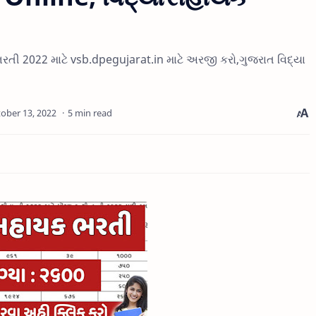
રતી 2022 માટે vsb.dpegujarat.in માટે અરજી કરો,ગુજરાત વિદ્યા
5 min read