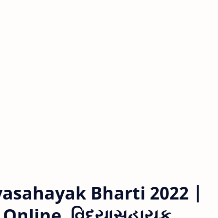
asahayak Bharti 2022 |
 Online, વિદ્યાસહાયક