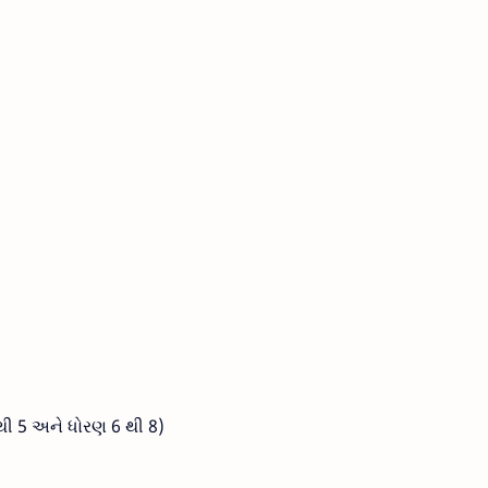
ી 5 અને ધોરણ 6 થી 8)