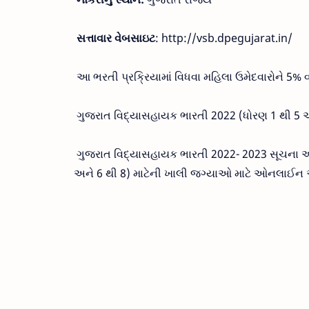
સત્તાવાર વેબસાઇટ
: http://vsb.dpegujarat.in/
આ ભરતી પ્રક્રિયામાં વિધવા મહિલા ઉમેદવારોને 5
ગુજરાત વિદ્યાસહાયક ભારતી 2022 (ધોરણ 1 થી 5
ગુજરાત વિદ્યાસહાયક ભારતી 2022- 2023 સૂચના અન
અને 6 થી 8) માટેની ખાલી જગ્યાઓ માટે ઓનલાઈન 