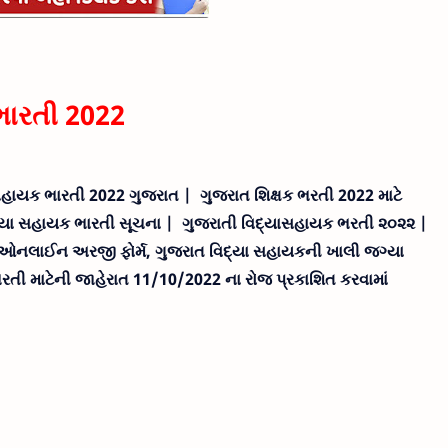
ભારતી 2022
હાયક ભારતી 2022 ગુજરાત | ગુજરાત શિક્ષક ભરતી 2022 માટે
દ્યા સહાયક ભારતી સૂચના | ગુજરાતી વિદ્યાસહાયક ભરતી ૨૦૨૨ |
ઓનલાઈન અરજી ફોર્મ, ગુજરાત વિદ્યા સહાયકની ખાલી જગ્યા
તી માટેની જાહેરાત 11/10/2022 ના રોજ પ્રકાશિત કરવામાં