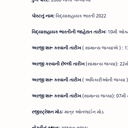
પોસ્ટનું નામ:
વિદ્યાસહાયક ભારતી 2022
વિદ્યાસહાયક ભારતીની જાહેરાત તારીખઃ
10મી ઓક્
અરજી શરૂ કરવાની તારીખ
( સામાન્ય જગ્યાએ ) : 
અરજી કરવાની છેલ્લી તારીખ
(સામાન્ય જગ્યા): 22
અરજી શરૂ કરવાની તારીખ
( અધિકારીઓની જગ્યા )
અરજી શરૂ કરવાની તારીખ
(સામાન્ય જગ્યા): 07મી 
રજીસ્ટ્રેશન મોડઃ
માત્ર ઓનલાઈન મોડ
નોકરીનું સ્થાન:
ગુજરાત રાજ્ય