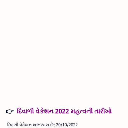
👉
દિવાળી વેકેશન 2022 મહત્વની તારીખો
દિવાળી વેકેશન શરૂ થાય છે: 20/10/2022