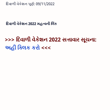
દિવાળી વેકેશન પૂર્ણ: 09/11/2022
દિવાળી વેકેશન 2022 મહત્વની લિંક
>>> દિવાળી વેકેશન 2022 સત્તાવાર સૂચના:
અહીં ક્લિક કરો
<<<