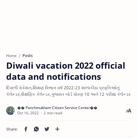
Posts
Home
Diwali vacation 2022 official
data and notifications
દિવાળી વેકેશન,શિક્ષણ વિભાગ વર્ષ 2022-23 શાળાકીય પ્રવૃત્તિઓનું
કેલેન્ડર,શૈક્ષણિક કેલેન્ડર,ગુજરાત બોર્ડ ધોરણ 10 અને 12 પરીક્ષા કેલેન્ડર
2 min read