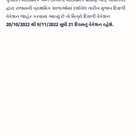
દ્વારા રાજ્યની પ્રાથમિક શાળાઓમાં દર્શાવેલ તારીખ મુજબ દિવાળી
વેકેશન જાહેર કરવામાં આવ્યું છે તો મિત્રો દિવાળી વેકેશન
20/10/2022 થી 9/11/2022 સુધી 21 દિવસનું વેકેશન રહેશે.