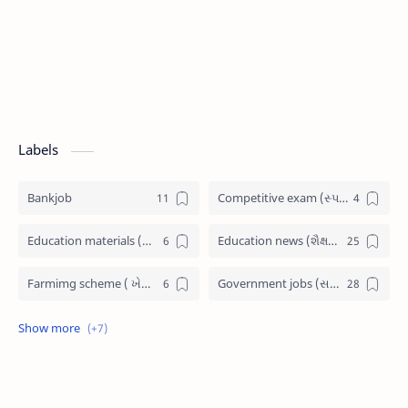
Labels
Bankjob
Competitive exam (સ્પર્ધાત્મક પરીક્ષા)
Education materials (શૈક્ષણિક પુસ્તકો)
Education news (શૈક્ષણિક સમાચાર)
Farmimg scheme ( ખેતીવાડી યોજના )
Government jobs (સરકારી નોકરી)
Government scheme (સરકારી યોજના)
Jobs admit card (પ્રવેશ પત્રીકા)
Latest News (તાજા સમાચાર)
Railway Job