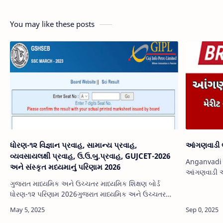
You may like these posts
ધોરણ-૧૨ વિજ્ઞાન પ્રવાહ, સામાન્ય પ્રવાહ,
આંગણવાડી ભ
વ્યવસાયલક્ષી પ્રવાહ, ઉ.ઉ.બુ.પ્રવાહ, GUJCET-2026
Anganvadi 
અને સંસ્કૃત મધ્યમાનું પરિણામ 2026
આંગણવાડી અ
આ ભરતીના અ
ગુજરાત માધ્યમિક અને ઉચ્ચતર માધ્યમિક શિક્ષણ બોર્ડ
કરવાની છેલ્
ધોરણ-૧૨ પરિણામ 2026ગુજરાત માધ્યમિક અને ઉચ્ચતર
માધ્યમિક શિક્ષણ બોર્ડ, ગાંધીનગરની અખબારી યાદીમાં
જણાવ્યા મુજબ માર્ચ-૨૦૨6 માં યોજાયેલ …