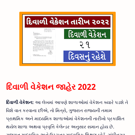
દિવાળી વેકેશન જાહેર 2022
દિવાળી વેકેશન:
આ લેખમાં આપણે શાળાઓમાં વેકેશન ક્યારે પડશે તે
વિશે વાત કરવાના છીએ, તો મિત્રો, ગુજરાત રાજ્યની તમામ
પ્રાથમિક અને માધ્યમિક શાળાઓમાં વેકેશનની તારીખો પ્રકાશિત
થયેલ શાળા અથવા પ્રવૃત્તિ કેલેન્ડર અનુસાર સમાન હોય છે.
ગુજરાત માધ્યમિક અને ઉચ્ચતર માધ્યમિક શિક્ષણ બોર્ડ, ગાંધીનગર