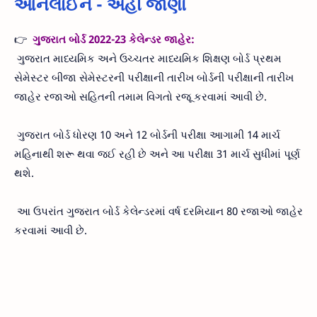
ઓનલાઈન - અહીં જાણો
👉
ગુજરાત બોર્ડ 2022-23 કેલેન્ડર જાહેર:
ગુજરાત માધ્યમિક અને ઉચ્ચતર માધ્યમિક શિક્ષણ બોર્ડ પ્રથમ
સેમેસ્ટર બીજા સેમેસ્ટરની પરીક્ષાની તારીખ બોર્ડની પરીક્ષાની તારીખ
જાહેર રજાઓ સહિતની તમામ વિગતો રજૂ કરવામાં આવી છે.
ગુજરાત બોર્ડ ધોરણ 10 અને 12 બોર્ડની પરીક્ષા આગામી 14 માર્ચ
મહિનાથી શરૂ થવા જઈ રહી છે અને આ પરીક્ષા 31 માર્ચ સુધીમાં પૂર્ણ
થશે.
આ ઉપરાંત ગુજરાત બોર્ડ કેલેન્ડરમાં વર્ષ દરમિયાન 80 રજાઓ જાહેર
કરવામાં આવી છે.