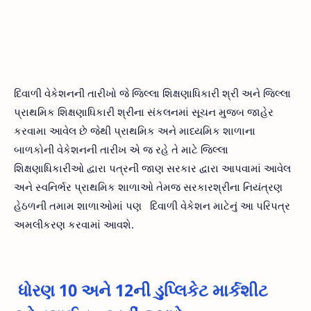
દિવાળી વેકેશનની તારીખો જે જિલ્લા શિક્ષણાધિકારી શ્રી અને જિલ્લા
પ્રાથમિક શિક્ષણાધિકારી શ્રીના સંકલનમાં સૂચન મુજબ જાહેર
કરવામા આવેલ છે જેથી પ્રાથમિક અને માધ્યમિક શાળાના
બાળકોની વેકેશનની તારીખ એ જ રહે તે માટે જિલ્લા
શિક્ષણાધિકારીઓ દ્વારા પત્રની જાણ સરકાર દ્વારા આપવામાં આવેલ
અને સ્વનિર્ભર પ્રાથમિક શાળાઓ તેમજ સરકારશ્રીના નિયંત્રણ
હેઠળની તમામ શાળાઓમાં પણ દિવાળી વેકેશન માટેનું આ પરિપત્ર
અમલીકરણ કરવામાં આવશે.
ધોરણ 10 અને 12ની ડુપ્લિકેટ માર્કશીટ