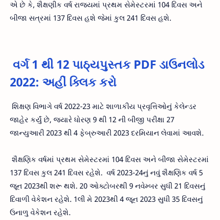
એ છે કે, શૈક્ષણીક વર્ષ રાજ્યમાં પ્રથમ સેમેસ્ટરમાં 104 દિવસ અને
બીજા સત્રમાં 137 દિવસ હશે જેમાં કુલ 241 દિવસ હશે.
વર્ગ 1 થી 12 પાઠ્યપુસ્તક PDF ડાઉનલોડ
2022: અહીં ક્લિક કરો
શિક્ષણ વિભાગે વર્ષ 2022-23 માટે શાળાકીય પ્રવૃત્તિઓનું કેલેન્ડર
જાહેર કર્યું છે, જ્યારે ધોરણ 9 થી 12 ની બીજી પરીક્ષા 27
જાન્યુઆરી 2023 થી 4 ફેબ્રુઆરી 2023 દરમિયાન લેવામાં આવશે.
શૈક્ષણિક વર્ષમાં પ્રથમ સેમેસ્ટરમાં 104 દિવસ અને બીજા સેમેસ્ટરમાં
137 દિવસ કુલ 241 દિવસ રહેશે. વર્ષ 2023-24નું નવું શૈક્ષણિક વર્ષ 5
જૂન 2023થી શરૂ થશે. 20 ઓક્ટોબરથી 9 નવેમ્બર સુધી 21 દિવસનું
દિવાળી વેકેશન રહેશે. 1લી મે 2023થી 4 જૂન 2023 સુધી 35 દિવસનું
ઉનાળુ વેકેશન રહેશે.