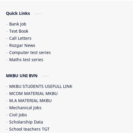
Scholarship (શિષ્યવૃત્તિ)
SSC JOB
Quick Links
Student government service (સરકારી સેવાઓ)
Bank Job
Text Book
Call Letters
Rozgar News
Computer test series
Maths test series
MKBU UNI BVN
MKBU STUDENTS USEFULL LINK
MCOM MATERIAL MKBU
M.A MATERIAL MKBU
Mechanical Jobs
Civil Jobs
Scholarship Data
School teachers TGT