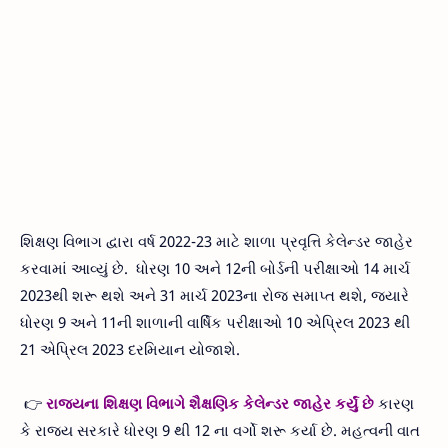
શિક્ષણ વિભાગ દ્વારા વર્ષ 2022-23 માટે શાળા પ્રવૃત્તિ કેલેન્ડર જાહેર
કરવામાં આવ્યું છે. ધોરણ 10 અને 12ની બોર્ડની પરીક્ષાઓ 14 માર્ચ
2023થી શરૂ થશે અને 31 માર્ચ 2023ના રોજ સમાપ્ત થશે, જ્યારે
ધોરણ 9 અને 11ની શાળાની વાર્ષિક પરીક્ષાઓ 10 એપ્રિલ 2023 થી
21 એપ્રિલ 2023 દરમિયાન યોજાશે.
👉
રાજ્યના શિક્ષણ વિભાગે શૈક્ષણિક કેલેન્ડર જાહેર કર્યું છે
કારણ
કે રાજ્ય સરકારે ધોરણ 9 થી 12 ના વર્ગો શરૂ કર્યા છે. મહત્વની વાત